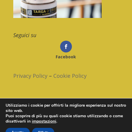
Seguici su
Facebook
Privacy Policy
–
Cookie Policy
Utilizziamo i cookie per offrirti la migliore esperienza sul nostro
sito web.
© 2023 /// Asd Circolo La Fenarina /
Puoi scoprire di più su quali cookie stiamo utilizzando o come
disattivarli in
impostazioni
.
codice fiscale: 81011150091 - partita iva: