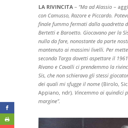
LA RIVINCITA
–
“Ma ad Alassio
– agg
con Camusso, Razore e Piccardo. Potevo 
finale fummo fermati dalla quadretta d
Bertetti e Baroetto. Giocavano per la Si
nulla da fare, nonostante da parte nostra
mantenuto ai massimi livelli. Per mette
seconda Targa dovetti aspettare il 1961
Rivano e Cavalli ci prendemmo la rivinci
Sis, che non schierava gli stessi giocat
dei quali mi sfugge il nome
(Birolo, Si
Appiano, ndr)
. Vincemmo ai quindici p
margine”.