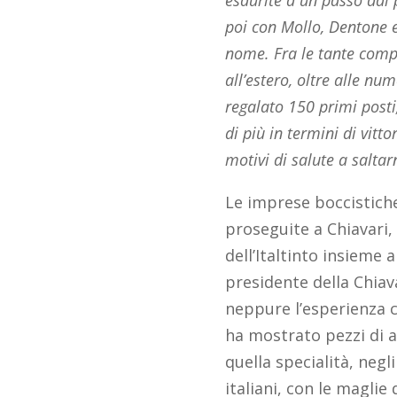
esaurite a un passo dal p
poi con Mollo, Dentone e 
nome. Fra le tante compet
all’estero, oltre alle n
regalato 150 primi posti
di più in termini di vitto
motivi di salute a saltar
Le imprese boccistiche
proseguite a Chiavari, 
dell’Italtinto insieme 
presidente della Chiav
neppure l’esperienza 
ha mostrato pezzi di a
quella specialità, negli 
italiani, con le magli