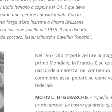
 titolo italiano a coppie nel ’54. E qui devo
no stati anni per me entusiasmanti. Con la
ima Targa d’Oro insieme a Pinara Bruzzone,
rza edizione, quella del 1956. Il mio debutto
da Vaccaro, Rieou Minucci e Cavallin Topazio”.
Nel 1957 “Albin” potè vestire la mag
primo Mondiale, in Francia. E su q
nasconde amarezza, nel contempo l
commento assai pepato su come venn
federale.
MOTIVI… DI GERARCHIE
–
“Quella m
brucia ancora. La nostra quadretta (g