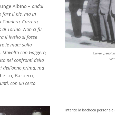
iunge Albino –
andai
fare il bis, ma in
i Caudera, Carrera,
s di Torino. Non ci fu
 il livello si fosse
re le mani sulla
. Stavolta con Gaggero,
Cuneo, penultim
con
ta nei confronti della
ori dell’anno prima, ma
chetto, Barbero,
unti, con un certo
Intanto la bacheca personale d