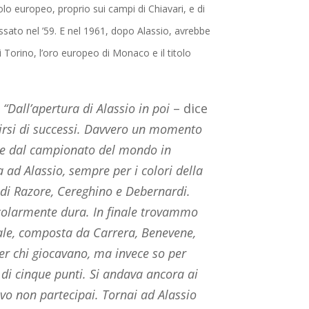
olo europeo, proprio sui campi di Chiavari, e di
issato nel ’59. E nel 1961, dopo Alassio, avrebbe
 Torino, l’oro europeo di Monaco e il titolo
–
“Dall’apertura di Alassio in poi
– dice
rsi di successi. Davvero un momento
ce dal campionato del mondo in
a ad Alassio, sempre per i colori della
i Razore, Cereghino e Debernardi.
icolarmente dura. In finale trovammo
le, composta da Carrera, Benevene,
er chi giocavano, ma invece so per
 di cinque punti. Si andava ancora ai
ivo non partecipai. Tornai ad Alassio