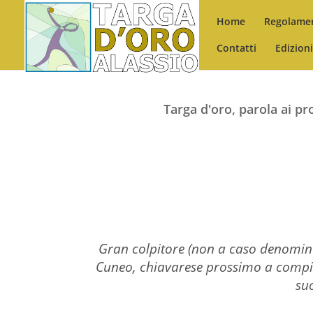
Home
Regolame
Contatti
Edizion
Targa d'oro, parola ai pr
Gran colpitore (non a caso denominato
Cuneo, chiavarese prossimo a compiere
su