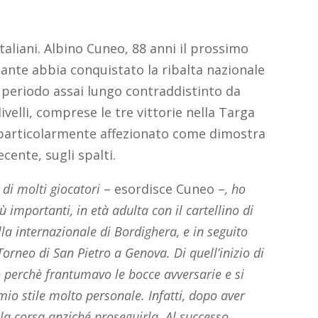
italiani. Albino Cuneo, 88 anni il prossimo
tante abbia conquistato la ribalta nazionale
un periodo assai lungo contraddistinto da
ivelli, comprese le tre vittorie nella Targa
è particolarmente affezionato come dimostra
cente, sugli spalti.
o di molti giocatori
– esordisce Cuneo –
, ho
ù importanti, in età adulta con il cartellino di
la internazionale di Bordighera, e in seguito
 Torneo di San Pietro a Genova. Di quell’inizio di
 perchè frantumavo le bocce avversarie e si
mio stile molto personale. Infatti, dopo aver
 la corsa anziché proseguirla. Al successo