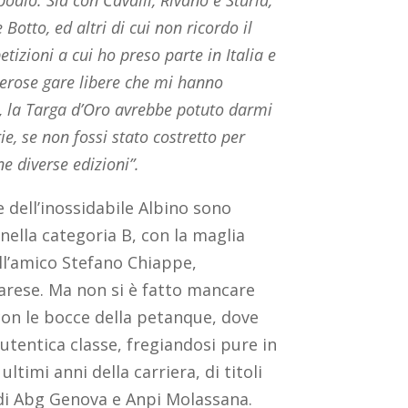
odio. Sia con Cavalli, Rivano e Sturla,
Botto, ed altri di cui non ricordo il
izioni a cui ho preso parte in Italia e
umerose gare libere che mi hanno
, la Targa d’Oro avrebbe potuto darmi
rie, se non fossi stato costretto per
ne diverse edizioni”.
 dell’inossidabile Albino sono
nella categoria B, con la maglia
all’amico Stefano Chiappe,
arese. Ma non si è fatto mancare
con le bocce della petanque, dove
utentica classe, fregiandosi pure in
ultimi anni della carriera, di titoli
e di Abg Genova e Anpi Molassana.