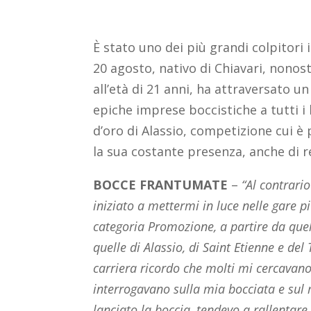
È stato uno dei più grandi colpitori 
20 agosto, nativo di Chiavari, nonos
all’età di 21 anni, ha attraversato 
epiche imprese boccistiche a tutti i l
d’oro di Alassio, competizione cui 
la sua costante presenza, anche di re
BOCCE FRANTUMATE
–
“Al contrari
iniziato a mettermi in luce nelle gare pi
categoria Promozione, a partire da quel
quelle di Alassio, di Saint Etienne e del
carriera ricordo che molti mi cercavano
interrogavano sulla mia bocciata e sul 
lanciato la boccia, tendevo a rallentare