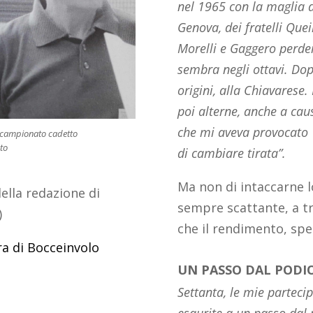
nel 1965 con la maglia d
Genova, dei fratelli Quei
Morelli e Gaggero perd
sembra negli ottavi. Dop
origini, alla Chiavarese
poi alterne, anche a cau
che mi aveva provocato p
l campionato cadetto
nto
di cambiare tirata”.
Ma non di intaccarne lo
ella redazione di
sempre scattante, a tr
)
che il rendimento, spec
ra di Bocceinvolo
UN PASSO DAL PODI
Settanta, le mie partecip