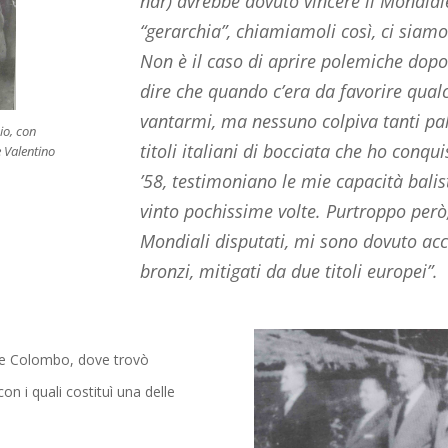
ndr) avrebbe dovuto vincere il Mondiale
“gerarchia”, chiamiamoli così, ci siamo
Non è il caso di aprire polemiche dop
dire che quando c’era da favorire qual
vantarmi, ma nessuno colpiva tanti pall
io, con
titoli italiani di bocciata che ho conqui
 Valentino
’58, testimoniano le mie capacità balis
vinto pochissime volte. Purtroppo però,
Mondiali disputati, mi sono dovuto acc
bronzi, mitigati da due titoli europei”.
se Colombo, dove trovò
 i quali costituì una delle