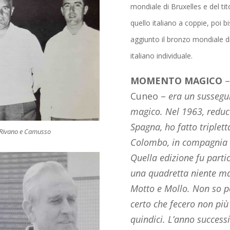
mondiale di Bruxelles e del tit
quello italiano a coppie, poi b
aggiunto il bronzo mondiale di
italiano individuale.
MOMENTO MAGICO
Cuneo –
era un sussegui
magico. Nel 1963, redu
Spagna, ho fatto triplett
, Rivano e Camusso
Colombo, in compagnia d
Quella edizione fu part
una quadretta niente ma
Motto e Mollo. Non so p
certo che fecero non più
quindici. L’anno success