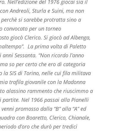
. Nell’edizione del 1976 giocai sia il
on Andreoli, Sturla e Suini, ma non
, perchè si sarebbe protratta sino a
to convocato per un torneo
osto giocò Clerico. Si giocò ad Albenga,
maltempo“. La prima volta di Paletto
mi anni Sessanta.
“
Non ricordo l’anno
 ma so per certo che ero di categoria
la SIS di Torino, nelle cui fila militava
mia trafila giovanile con la Madonna
utto alassino rammento che riuscimmo a
 partite. Nel 1966 passai alla Pianelli
venni promosso dalla “B” alla “A” ed
quadra con Boaretto, Clerico, Chianale,
 periodo d’oro che durò per tredici