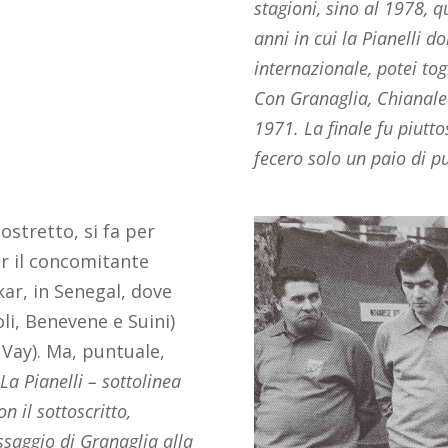
stagioni, sino al 1978, q
anni in cui la Pianelli d
internazionale, potei tog
Con Granaglia, Chianale
1971. La finale fu piutto
fecero solo un paio di p
costretto, si fa per
per il concomitante
ar, in Senegal, dove
i, Benevene e Suini)
 Vay). Ma, puntuale,
“
La Pianelli – sottolinea
 il sottoscritto,
assaggio di Granaglia alla