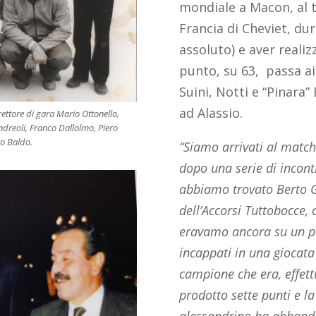
mondiale a Macon, al t
Francia di Cheviet, du
assoluto) e aver realiz
punto, su 63, passa ai
Suini, Notti e “Pinara”
ad Alassio.
irettore di gara Mario Ottonello,
dreoli, Franco Dallolmo, Piero
to Baldo.
“Siamo arrivati al match
dopo una serie di incontr
abbiamo trovato Berto G
dell’Accorsi Tuttobocce,
eravamo ancora su un pa
incappati in una giocata
campione che era, effet
prodotto sette punti e la
alessandrino ha abband