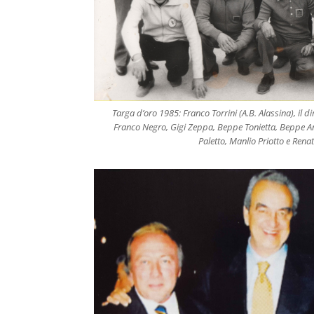
Targa d’oro 1985: Franco Torrini (A.B. Alassina), il d
Franco Negro, Gigi Zeppa, Beppe Tonietta, Beppe An
Paletto, Manlio Priotto e Rena