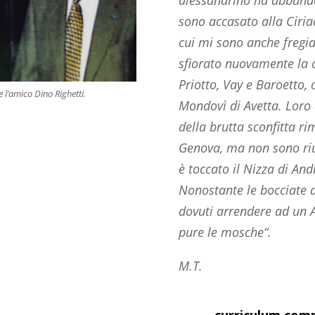
sono accasato alla Ciriac
cui mi sono anche fregiat
sfiorato nuovamente la 
Priotto, Vay e Baroetto,
e l’amico Dino Righetti.
Mondovì di Avetta. Loro 
della brutta sconfitta ri
Genova, ma non sono riusc
è toccato il Nizza di An
Nonostante le bocciate di
dovuti arrendere ad un A
pure le mosche“.
M.T.