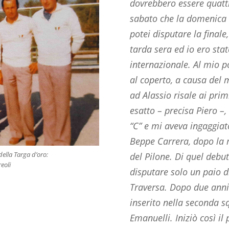
dovrebbero essere quattro
sabato che la domenica c
potei disputare la finale
tarda sera ed io ero sta
internazionale. Al mio p
al coperto, a causa del 
ad Alassio risale ai pri
esatto – precisa Piero –,
“C” e mi aveva ingaggiato 
Beppe Carrera, dopo la 
della Targa d’oro:
del Pilone. Di quel deb
reoli
disputare solo un paio di
Traversa. Dopo due anni 
inserito nella seconda s
Emanuelli. Iniziò così il